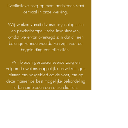
Kwalitatieve zorg op maat aanbieden staat
centraal in onze werking.
Wij werken vanuit diverse psychologische
en psychotherapeutische invalshoeken,
omdat we ervan overtuigd zijn dat dit een
belangrijke meerwaarde kan zijn voor de
begeleiding van elke cliënt.
Wij bieden gespecialiseerde zorg en
volgen de wetenschappelijke ontwikkelingen
binnen ons vakgebied op de voet, om op
deze manier de best mogelijke behandeling
te kunnen bieden aan onze cliënten.
Ons team bestaat uit erkende klinisch
psychologen die zich verder hebben
gespecialiseerd in een psychotherapeutische
richting en psychologische consulenten die
zich eveneens verder therapeutisch hebben