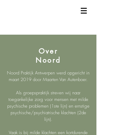
Over
Noord
Noord Praktijk Antwerpen werd opgericht in
maart 2019 door Maarten Van Autenboer.
Als groepspraktijk streven wij naar
toegankelijke zorg voor mensen met milde
psychische problemen (1ste lijn) en ernstige
psychische/psychiatrische klachten (2de
lijn).
Vaak is bij milde klachten een kortdurende