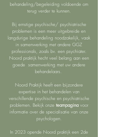
behandeling/begeleiding voldoende om
terug verder te kunnen.
Bij ernstige psychische/ psychiatrische
problemen is een meer uitgebreide en
langdurige behandeling noodzakelijk, vaak
in samenwerking met andere GGZ
professionals, zoals bv. een psychiater.
Noord praktijk hecht veel belang aan een
goede samenwerking met uw andere
behandelaars.
Noord Praktijk heeft een bijzondere
expertise in het behandelen van
verschillende psychische en psychiatrische
problemen. Bekijk onze
teampagina
voor
informatie over de specialisatie van onze
psychologen.
In 2023 opende Noord praktijk een 2de