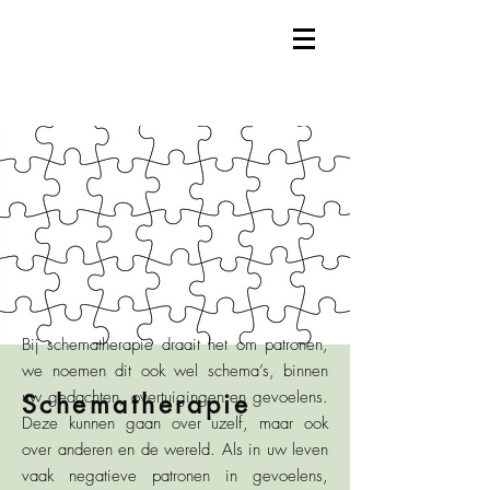
Bij schematherapie draait het om patronen,
we noemen dit ook wel schema’s, binnen
uw gedachten, overtuigingen en gevoelens.
Schematherapie
Deze kunnen gaan over uzelf, maar ook
over anderen en de wereld. Als in uw leven
vaak negatieve patronen in gevoelens,