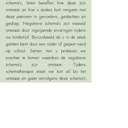
schema’s, leren beseffen hoe deze zijn
ontstaan en hoe u anders kunt omgaan met
deze patronen in gevoelens, gedachten en
gedrag. Negatieve schema’s zijn meestal
ontstaan door ingrijpende ervaringen tijdens
uw kindertijd. Bijvoorbeeld als u in de steek
gelaten bent door een ouder of gepest werd
op school. Samen met u proberen we
erachter te komen waardoor de negatieve
schema’s zijn ontstaan. Tijdens
schematherapie staan we kort stil bij het
ontstaan en gaan vervolgens deze schema’s
veranderen. U leert de schema’s te
benoemen en u leert hoe u uw gedachten
en gedrag zo kan veranderen dat u grip
krijgt op deze negatieve schema’s. Omdat
negatieve schema’s vaak ontstaan door
verdrietige, pijnlijke of traumatische
gebeurtenissen kunt u de therapie als